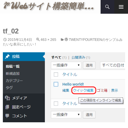
検
Webサイト構築簡単メモ
索
コ
メインメ
ン
ニュー
テ
ン
tf_02
ツ
2015年11月4日
463 × 265
TWENTYFOURTEENのサンプルみ
へ
たいな表示にしたい！
ス
キ
ッ
プ