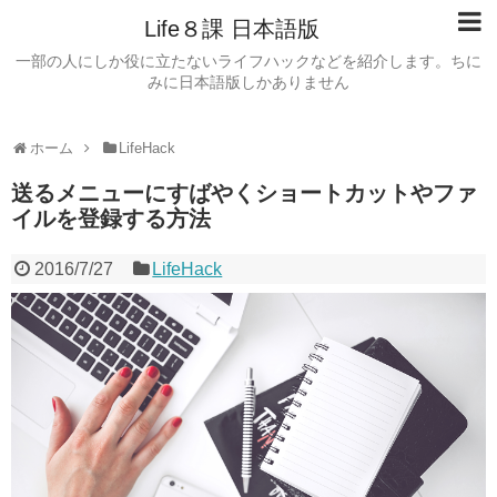
Life８課 日本語版
一部の人にしか役に立たないライフハックなどを紹介します。ちに
みに日本語版しかありません
ホーム
LifeHack
送るメニューにすばやくショートカットやファ
イルを登録する方法
2016/7/27
LifeHack