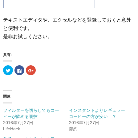
テキストエディタや、エクセルなどを登録しておくと意外
と便利です。
是非お試しください。
共有:
ク
F
ク
リ
a
リ
ッ
c
ッ
ク
e
ク
し
b
し
て
o
て
T
o
G
w
k
o
関連
i
で
o
t
共
g
t
有
l
e
す
e
フィルターを切らしてもコー
インスタントよりレギュラー
r
る
+
ヒーが飲める裏技
コーヒーの方が安い！？
で
に
で
共
は
共
2016年7月27日
2016年7月27日
有
ク
有
(
リ
(
LifeHack
節約
新
ッ
新
し
ク
し