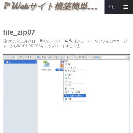
検
Webサイト構築簡単メモ
索
コ
メインメ
ン
ニュー
テ
ン
file_zip07
ツ
2015年11月24日
895 × 584
未来サーバーでファイルマネージ
へ
ャーからWORDPRESSをアップロードする方法
ス
キ
ッ
プ