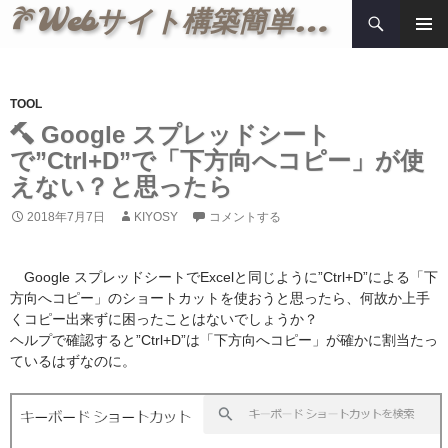
検
Webサイト構築簡単メモ
索
コ
メインメ
ン
ニュー
テ
ン
TOOL
ツ
Google スプレッドシート
へ
で”Ctrl+D”で「下方向へコピー」が使
ス
えない？と思ったら
キ
ッ
2018年7月7日
KIYOSY
コメントする
プ
Google スプレッドシートでExcelと同じように”Ctrl+D”による「下
方向へコピー」のショートカットを使おうと思ったら、何故か上手
くコピー出来ずに困ったことはないでしょうか？
ヘルプで確認すると”Ctrl+D”は「下方向へコピー」が確かに割当たっ
ているはずなのに。