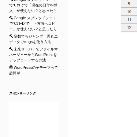
で”Ctrl+;”で「現在の日付を挿
入」が使えない？と思ったら
Google スプレッドシート
で”Ctrl+D”で「下方向へコピ
ー」が使えない？と思ったら
変数でもジャンプ！秀丸エ
ディタでctagsを使う方法
未来サーバーでファイルマ
ネージャーからWordPressを
アップロードする方法
WordPressの子テーマって
超簡単！
スポンサーリンク