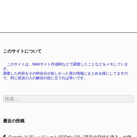
このサイトについて
このサイトは、Webサイト作成時などで調査したことなどをメモしていま
す。
調査した内容をその時自分が欲しかった形の情報にまとめる様にしてますの
で、同じ状況の人の解決の役に立てれば幸いです。
検
索:
最近の投稿
Google スプレッドシートで”Ctrl+;”で「現在の日付を挿入」が使