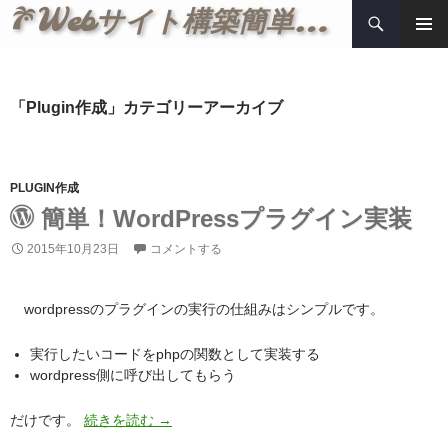
検
Webサイト構築簡単メモ
索
コ
メインメ
ン
ニュー
テ
ン
「Plugin作成」カテゴリーアーカイブ
ツ
へ
ス
キ
PLUGIN作成
ッ
簡単！WordPressプラグイン実装
プ
2015年10月23日
コメントする
wordpressのプラグインの実行の仕組みはシンプルです。
実行したいコードをphpの関数として実装する
wordpress側に呼び出してもらう
簡単！WordPressプラグイン実装
だけです。
続きを読む
→